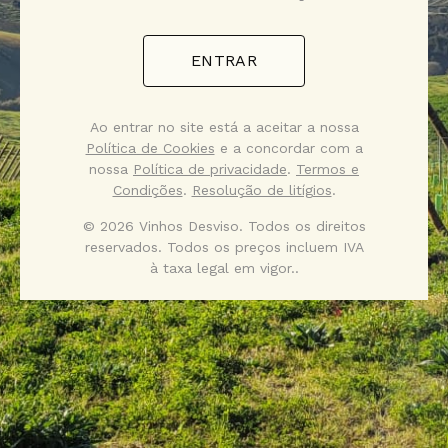
ENTRAR
Ao entrar no site está a aceitar a nossa
Política de Cookies
e a concordar com a
nossa
Política de privacidade
.
Termos e
Condições
.
Resolução de litígios
.
© 2026 Vinhos Desviso. Todos os direitos
reservados. Todos os preços incluem IVA
à taxa legal em vigor..